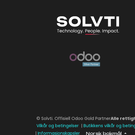
© Solvti. Offisiell Odoo Gold Partner
Alle retti
Vilkår og betingelser
|
Butikkens vilkår og betin
|
Informasjonskapsler
Norsk bokmål