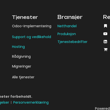
Bransjer​
Re
Tjenester
Odoo-implementering ​
Netthandel
Produksjon
Support og vedlikehold
Tjenestebedrifter
Hosting
Rådgivning
Migreringer
Alle tjenester
gheter forbeholdt.
gelser
Personvernerklæring
|
Powered