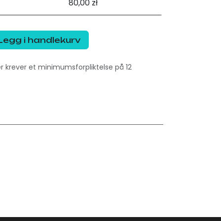
80,00 zł
Legg i handlekurv
krever et minimumsforpliktelse på 12