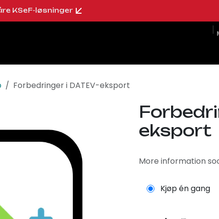
åre KSeF-løsninger
oo butikk
Om oss
Blogg
Karriere
p
Forbedringer i DATEV-eksport
Forbedri
eksport
More information so
Kjøp én gang