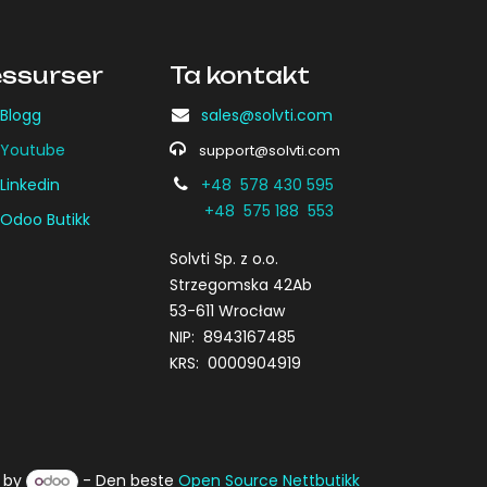
ssurser
Ta kontakt
Blogg
sales@solvti.com
Youtube
support@solvti.com
Linkedin
+48 578 430 595
+48 575 188 553
Odoo Butikk
Solvti Sp. z o.o.
Strzegomska 42Ab
53-611 Wrocław
NIP: 8943167485
KRS: 0000904919
 by
- Den beste
Open Source Nettbutikk