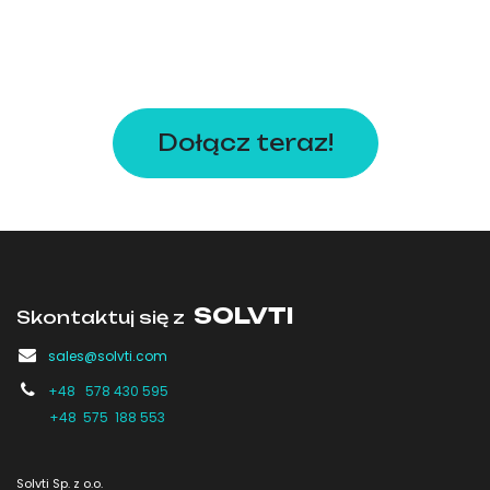
Dołącz teraz!
SOLVTI
Skontaktuj się z
sales@solvti.com
+48 578 430 595
+48 575 188 553
Solvti Sp. z o.o.